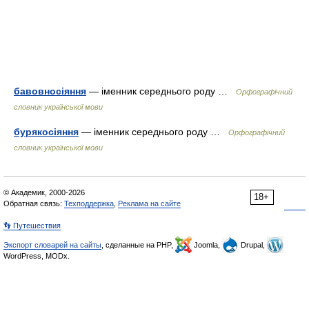
бавовносіяння
— іменник середнього роду …
Орфографічний
словник української мови
бурякосіяння
— іменник середнього роду …
Орфографічний
словник української мови
© Академик, 2000-2026
18+
Обратная связь:
Техподдержка
,
Реклама на сайте
👣 Путешествия
Экспорт словарей на сайты
, сделанные на PHP,
Joomla,
Drupal,
WordPress, MODx.