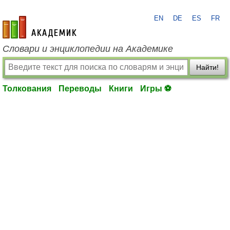
EN
DE
ES
FR
academic.ru
Словари и энциклопедии на Академике
Найти!
Толкования
Переводы
Книги
Игры ⚽