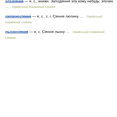
злодіяння
— я, с., книжн. Заподіяння зла кому небудь; злочин
…
Український тлумачний словник
люпиносіяння
— я, с., с. г. Сіяння люпину …
Український
тлумачний словник
льоносіяння
— я, с. Сіяння льону …
Український тлумачний
словник