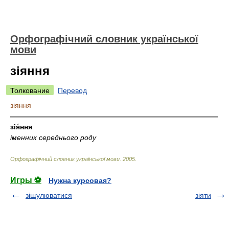
Орфографічний словник української
мови
зіяння
Толкование
Перевод
зіяння
—————————————————————————————
зія́ння
іменник середнього роду
Орфографічний словник української мови
.
2005
.
Игры ⚽
Нужна курсовая?
зіщулюватися
зіяти