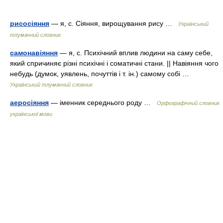
рисосіяння
— я, с. Сіяння, вирощування рису …
Український
тлумачний словник
самонавіяння
— я, с. Психічний вплив людини на саму себе,
який спричиняє різні психічні і соматичні стани. || Навіяння чого
небудь (думок, уявлень, почуттів і т. ін.) самому собі …
Український тлумачний словник
аеросіяння
— іменник середнього роду …
Орфографічний словник
української мови