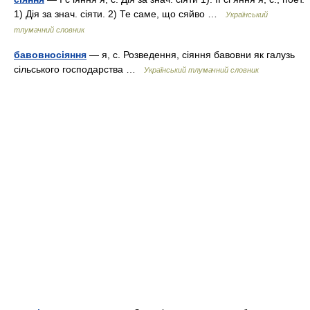
1) Дія за знач. сіяти. 2) Те саме, що сяйво …
Український
тлумачний словник
бавовносіяння
— я, с. Розведення, сіяння бавовни як галузь
сільського господарства …
Український тлумачний словник