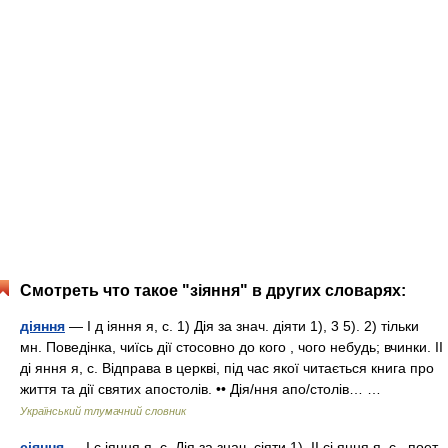
Смотреть что такое "зіяння" в других словарях:
діяння
— I д іяння я, с. 1) Дія за знач. діяти 1), 3 5). 2) тільки
мн. Поведінка, чиїсь дії стосовно до кого , чого небудь; вчинки. II
ді яння я, с. Відправа в церкві, під час якої читається книга про
життя та дії святих апостолів. •• Дія/ння апо/столів… …
Український тлумачний словник
сіяння
— I с іяння я, с. Дія за знач. сіяти 1). II сі яння я, с., поет.